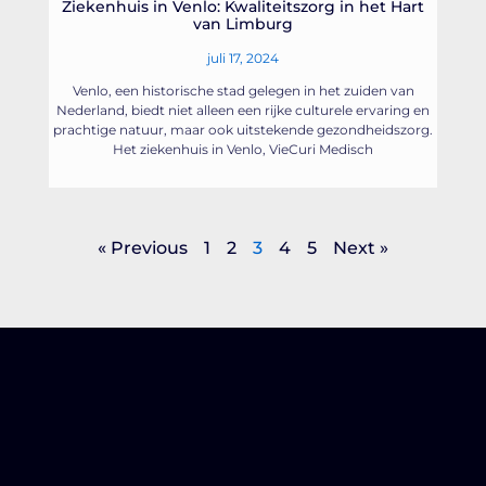
Ziekenhuis in Venlo: Kwaliteitszorg in het Hart
van Limburg
juli 17, 2024
Venlo, een historische stad gelegen in het zuiden van
Nederland, biedt niet alleen een rijke culturele ervaring en
prachtige natuur, maar ook uitstekende gezondheidszorg.
Het ziekenhuis in Venlo, VieCuri Medisch
« Previous
1
2
3
4
5
Next »