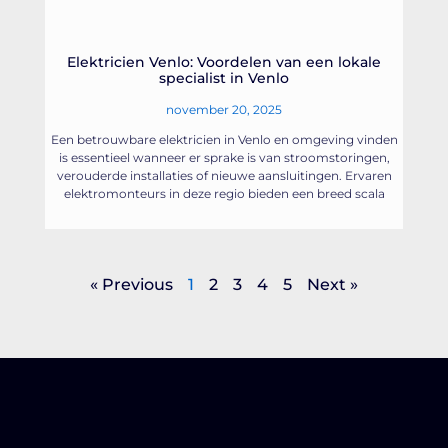
Elektricien Venlo: Voordelen van een lokale
specialist in Venlo
november 20, 2025
Een betrouwbare elektricien in Venlo en omgeving vinden
is essentieel wanneer er sprake is van stroomstoringen,
verouderde installaties of nieuwe aansluitingen. Ervaren
elektromonteurs in deze regio bieden een breed scala
« Previous
1
2
3
4
5
Next »