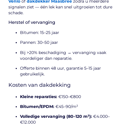
Venlo
of
dakdekker Maasbree
zodra u meerdere
signalen ziet — één lek kan snel uitgroeien tot dure
schade.
Herstel of vervanging
Bitumen: 15–25 jaar
Pannen: 30–50 jaar
Bij >20% beschadiging → vervanging vaak
voordeliger dan reparatie.
Offerte binnen 48 uur, garantie 5–15 jaar
gebruikelijk.
Kosten van dakdekking
Kleine reparaties:
€150–€800
Bitumen/EPDM:
€45–90/m²
Volledige vervanging (80–120 m²):
€4.000–
€12.000