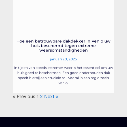
Hoe een betrouwbare dakdekker in Venlo uw
huis beschermt tegen extreme
weersomstandigheden
januari 20, 2025
In tijden van steeds extremer weer is het essentieel om uw
huis goed te beschermen. Een goed onderhouden dak
speelt hierbij een cruciale rol. Vooral in een regio zoals
Venlo,
« Previous
1
2
Next »