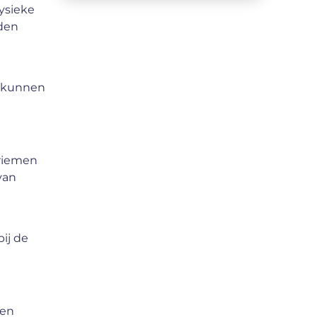
fysieke
eden
n kunnen
nriemen
van
ij de
 en