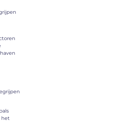
grijpen
ctoren
e
ndhaven
egrijpen
oals
 het