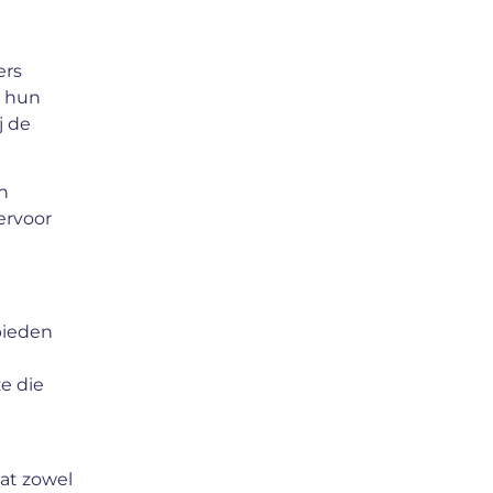
ers
m hun
j de
n
ervoor
bieden
e die
dat zowel