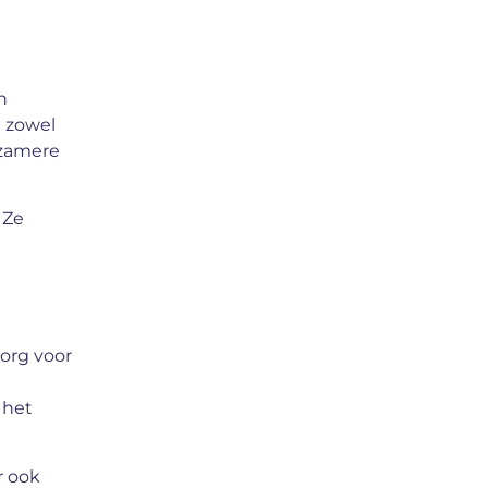
n
m zowel
rzamere
 Ze
org voor
 het
r ook