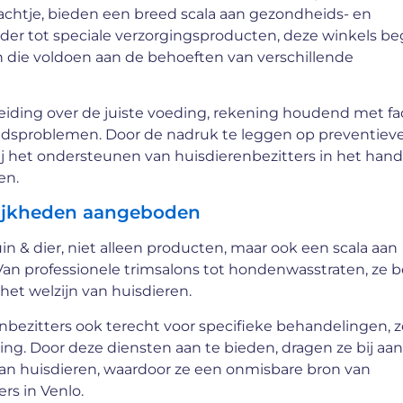
Vachtje, bieden een breed scala aan gezondheids- en
er tot speciale verzorgingsproducten, deze winkels be
n die voldoen aan de behoeften van verschillende
eiding over de juiste voeding, rekening houdend met fa
heidsproblemen. Door de nadruk te leggen op preventiev
bij het ondersteunen van huisdierenbezitters in het ha
en.
lijkheden aangeboden
in & dier, niet alleen producten, maar ook een scala aan
an professionele trimsalons tot hondenwasstraten, ze b
het welzijn van huisdieren.
bezitters ook terecht voor specifieke behandelingen, z
ng. Door deze diensten aan te bieden, dragen ze bij aan
van huisdieren, waardoor ze een onmisbare bron van
rs in Venlo.