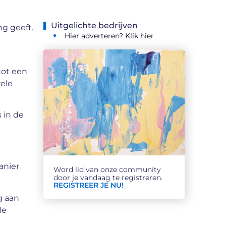
Uitgelichte bedrijven
ng geeft.
Hier adverteren? Klik hier
tot een
ele
 in de
anier
Word lid van onze community
door je vandaag te registreren.
REGISTREER JE NU!
g aan
le