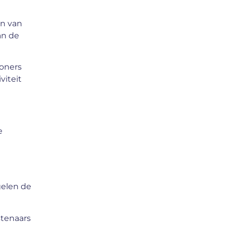
en van
an de
woners
viteit
e
gelen de
stenaars