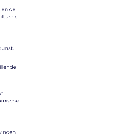
s en de
ulturele
kunst,
.
illende
et
namische
 vinden