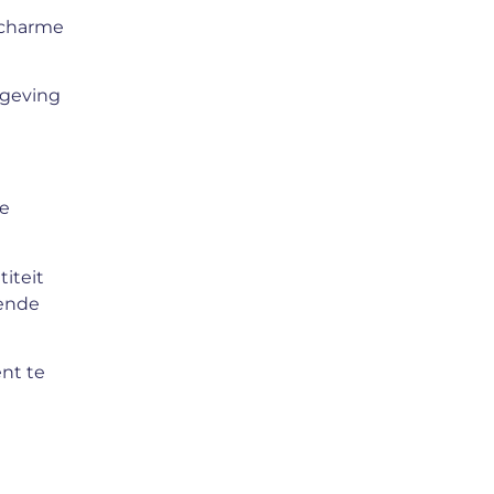
 charme
mgeving
ve
iteit
rende
nt te