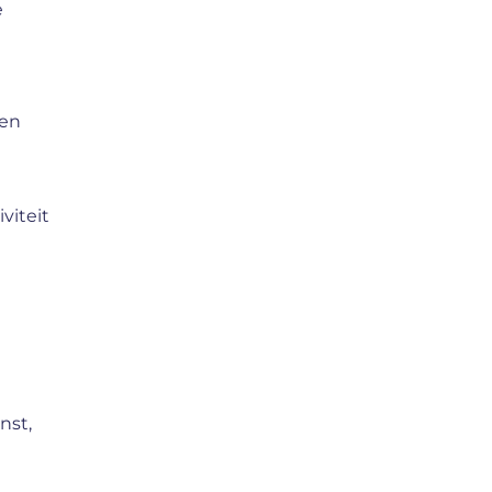
e
 en
viteit
nst,