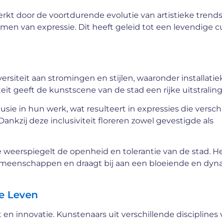
rkt door de voortdurende evolutie van artistieke trend
en van expressie. Dit heeft geleid tot een levendige c
rsiteit aan stromingen en stijlen, waaronder installatie
t geeft de kunstscene van de stad een rijke uitstraling
usie in hun werk, wat resulteert in expressies die versch
nkzij deze inclusiviteit floreren zowel gevestigde als
e weerspiegelt de openheid en tolerantie van de stad. H
gemeenschappen en draagt bij aan een bloeiende en dy
le Leven
it en innovatie. Kunstenaars uit verschillende disciplines