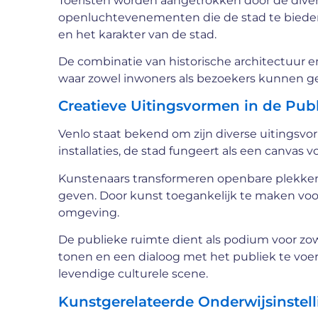
Toeristen worden aangetrokken door de diver
openluchtevenementen die de stad te bieden 
en het karakter van de stad.
De combinatie van historische architectuur
waar zowel inwoners als bezoekers kunnen ge
Creatieve Uitingsvormen in de Pub
Venlo staat bekend om zijn diverse uitingsvor
installaties, de stad fungeert als een canvas v
Kunstenaars transformeren openbare plekken 
geven. Door kunst toegankelijk te maken voor
omgeving.
De publieke ruimte dient als podium voor z
tonen en een dialoog met het publiek te voere
levendige culturele scene.
Kunstgerelateerde Onderwijsinstel