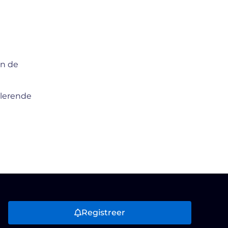
in de
ulerende
Registreer