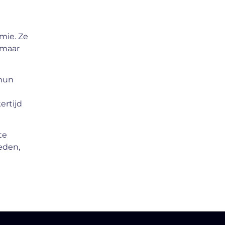
mie. Ze
 maar
 hun
ertijd
te
eden,