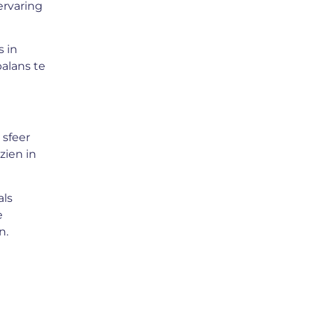
ervaring
s in
balans te
 sfeer
zien in
als
e
n.