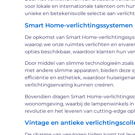
voor lokale en internationale talenten om hun
unieke en betekenisvolle selectie aan verlicht
Smart Home-verlichtingssystemen
De opkomst van Smart Home-verlichtingssys
waarop we onze ruimtes verlichten en ervar
opties beschikbaar, waardoor klanten hun ve
Door middel van slimme technologieën zoals 
met andere slimme apparaten, bieden deze 
efficiëntie en esthetiek, waardoor huiseige
verlichtingservaring kunnen creëren.
Bovendien dragen Smart Home-verlichtingssy
woonomgeving, waarbij de lampenwinkels in V
revolutie en het leveren van cutting-edge op
Vintage en antieke verlichtingscolle
De charme van vervlogen tijden komt tot leven