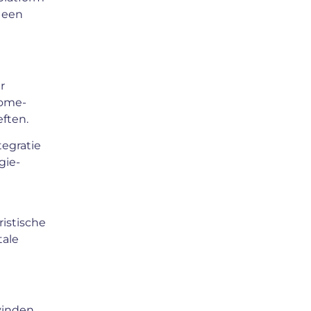
n een
r
Home-
ften.
egratie
gie-
istische
tale
 vinden