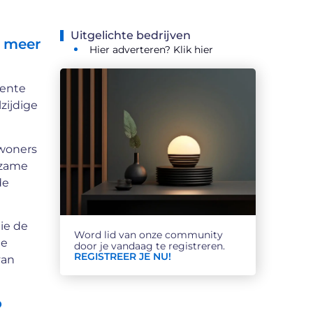
Uitgelichte bedrijven
n meer
Hier adverteren? Klik hier
nente
zijdige
nwoners
rzame
de
die de
Word lid van onze community
ie
door je vandaag te registreren.
REGISTREER JE NU!
van
o