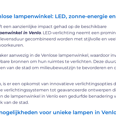
nlose lampenwinkel: LED, zonne-energie e
 een aanzienlijke impact gehad op de beschikbare
penwinkel in Venlo
. LED-verlichting neemt een promi
nge levensduur gecombineerd worden met stijlvolle en veel
voorkeuren.
aker aanwezig in de Venlose lampenwinkel, waardoor i
wbare bronnen om hun ruimtes te verlichten. Deze duu
gen van de stad om milieubewustzijn te bevorderen en 
o, is er een opkomst van innovatieve verlichtingsopties 
mme verlichtingssystemen tot geavanceerde ontwerpen d
nen de lampenwinkel in Venlo een gedurfde benadering 
ek van de stad.
mogelijkheden voor unieke lampen in Venl