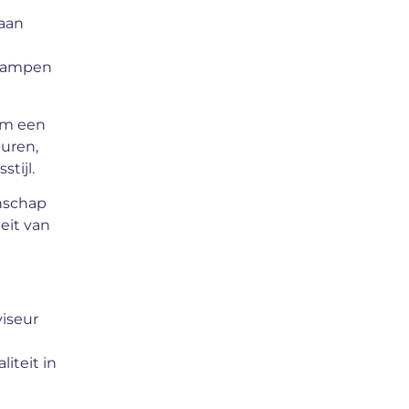
 aan
 lampen
 om een
euren,
tijl.
nschap
eit van
viseur
iteit in