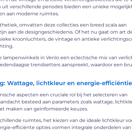
en uit verschillende periodes bieden een unieke mogelij
egen aan moderne ruimtes.
hetiek, omvatten deze collecties een breed scala aan
jn aan de designgeschiedenis. Of het nu gaat om art d
eke kroonluchters, de vintage en antieke verlichtingsco
hting.
e lampenwinkels in Venlo een eclectische mix van verlic
s hedendaagse trendsetters aanspreekt, waardoor een br
: Wattage, lichtkleur en energie-efficiëntie
sche aspecten een cruciale rol bij het selecteren van
aandacht besteed aan parameters zoals wattage, lichtkle
 het maken van geïnformeerde keuzes.
hillende ruimtes, het kiezen van de ideale lichtkleur vo
ergie-efficiënte opties vormen integrale onderdelen van