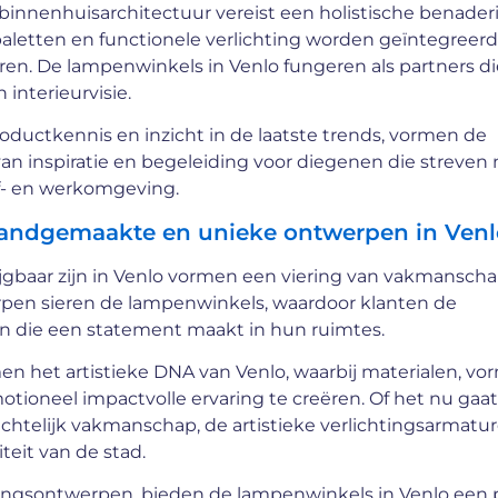
 binnenhuisarchitectuur vereist een holistische benader
paletten en functionele verlichting worden geïntegreer
en. De lampenwinkels in Venlo fungeren als partners di
interieurvisie.
ductkennis en inzicht in de laatste trends, vormen de
an inspiratie en begeleiding voor diegenen die streven 
eef- en werkomgeving.
 Handgemaakte en unieke ontwerpen in Venl
rijgbaar zijn in Venlo vormen een viering van vakmansch
rpen sieren de lampenwinkels, waardoor klanten de
n die een statement maakt in hun ruimtes.
 het artistieke DNA van Venlo, waarbij materialen, vo
ioneel impactvolle ervaring te creëren. Of het nu gaa
chtelijk vakmanschap, de artistieke verlichtingsarmatur
teit van de stad.
tingsontwerpen, bieden de lampenwinkels in Venlo een 