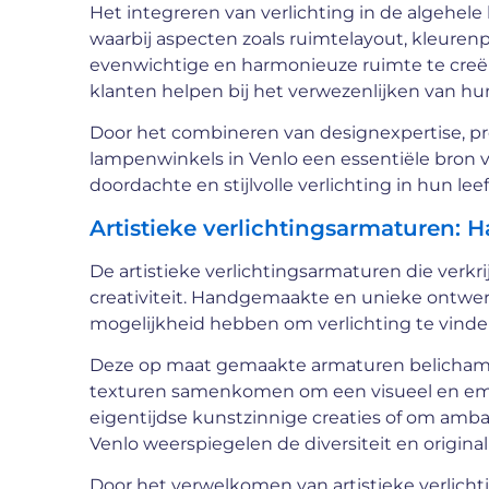
Het integreren van verlichting in de algehele
waarbij aspecten zoals ruimtelayout, kleuren
evenwichtige en harmonieuze ruimte te creër
klanten helpen bij het verwezenlijken van hun 
Door het combineren van designexpertise, pro
lampenwinkels in Venlo een essentiële bron v
doordachte en stijlvolle verlichting in hun l
Artistieke verlichtingsarmaturen:
De artistieke verlichtingsarmaturen die verk
creativiteit. Handgemaakte en unieke ontwe
mogelijkheid hebben om verlichting te vinde
Deze op maat gemaakte armaturen belichamen
texturen samenkomen om een visueel en emot
eigentijdse kunstzinnige creaties of om amba
Venlo weerspiegelen de diversiteit en originali
Door het verwelkomen van artistieke verlich