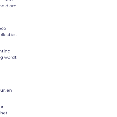
kheid om
eco
llecties
hting
ug wordt
ur, en
or
 het