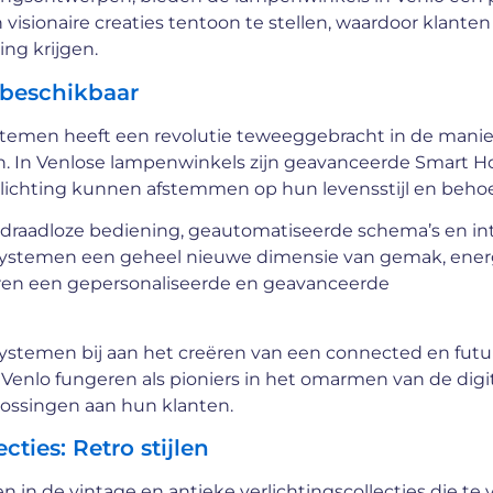
 visionaire creaties tentoon te stellen, waardoor klante
ing krijgen.
 beschikbaar
temen heeft een revolutie teweeggebracht in de manie
en. In Venlose lampenwinkels zijn geavanceerde Smart 
rlichting kunnen afstemmen op hun levensstijl en behoe
draadloze bediening, geautomatiseerde schema’s en int
systemen een geheel nieuwe dimensie van gemak, ener
naren een gepersonaliseerde en geavanceerde
stemen bij aan het creëren van een connected en futur
enlo fungeren als pioniers in het omarmen van de digi
lossingen aan hun klanten.
cties: Retro stijlen
 in de vintage en antieke verlichtingscollecties die te