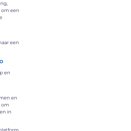
ing,
d om een
e
naar een
o
ap en
rmen en
t om
en in
platform