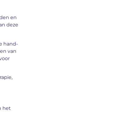
nden en
van deze
e hand-
len van
 voor
apie,
n het