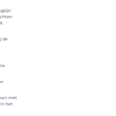
ugpijn
achten
t.
j de
tie
an
rken met
in het