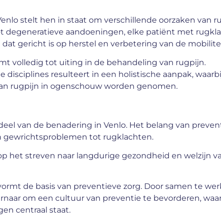
enlo stelt hen in staat om verschillende oorzaken van r
tot degeneratieve aandoeningen, elke patiënt met rugkl
t gericht is op herstel en verbetering van de mobilitei
mt volledig tot uiting in de behandeling van rugpijn.
isciplines resulteert in een holistische aanpak, waarbi
n van rugpijn in ogenschouw worden genomen.
deel van de benadering in Venlo. Het belang van preven
an gewrichtsproblemen tot rugklachten.
op het streven naar langdurige gezondheid en welzijn v
 vormt de basis van preventieve zorg. Door samen te we
naar om een cultuur van preventie te bevorderen, waar
n centraal staat.