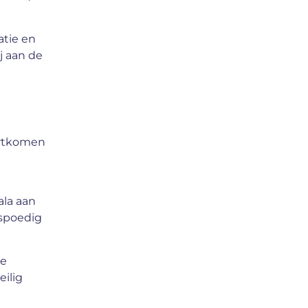
atie en
j aan de
ortkomen
ala aan
spoedig
ge
eilig