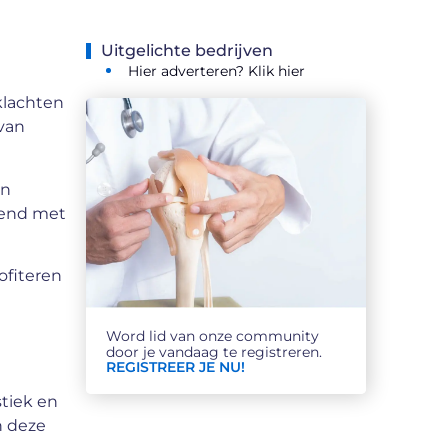
Uitgelichte bedrijven
Hier adverteren? Klik hier
klachten
van
an
dend met
ofiteren
e
Word lid van onze community
door je vandaag te registreren.
REGISTREER JE NU!
tiek en
n deze