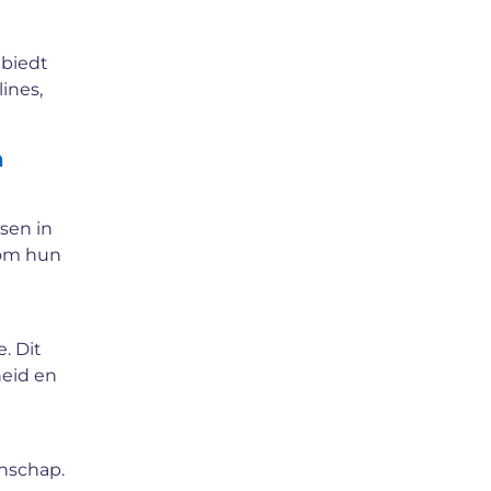
 biedt
ines,
n
nsen in
 om hun
. Dit
heid en
enschap.