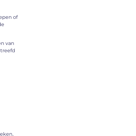
epen of
de
en van
treefd
m
ieken,