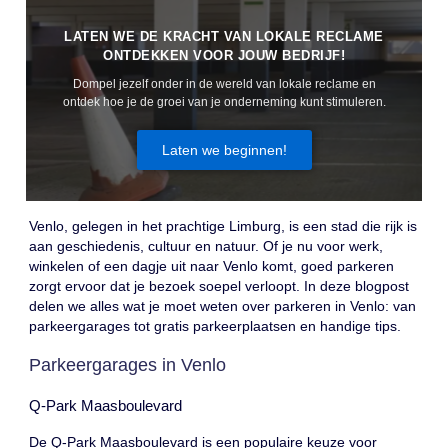
LATEN WE DE KRACHT VAN LOKALE RECLAME
ONTDEKKEN VOOR JOUW BEDRIJF!
Dompel jezelf onder in de wereld van lokale reclame en
ontdek hoe je de groei van je onderneming kunt stimuleren.
Laten we beginnen!
Venlo, gelegen in het prachtige Limburg, is een stad die rijk is
aan geschiedenis, cultuur en natuur. Of je nu voor werk,
winkelen of een dagje uit naar Venlo komt, goed parkeren
zorgt ervoor dat je bezoek soepel verloopt. In deze blogpost
delen we alles wat je moet weten over parkeren in Venlo: van
parkeergarages tot gratis parkeerplaatsen en handige tips.
Parkeergarages in Venlo
Q-Park Maasboulevard
De Q-Park Maasboulevard is een populaire keuze voor