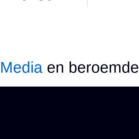
Media
en beroemd