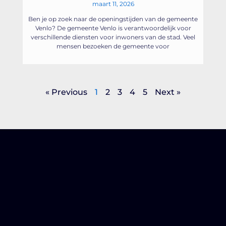
maart 11, 2026
Ben je op zoek naar de openingstijden van de gemeente
Venlo? De gemeente Venlo is verantwoordelijk voor
verschillende diensten voor inwoners van de stad. Veel
mensen bezoeken de gemeente voor
« Previous
1
2
3
4
5
Next »